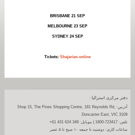
BRISBANE 21 SEP
MELBOURNE 23 SEP
SYDNEY 24 SEP
Tickets:
Shajarian.online
دفتر مرکزی استرالیا :
آدرس:
Shop 15, The Pines Shopping Centre, 181 Reynolds Rd,
Doncaster East, VIC 3109
تلفن:
1800-723417
| موبایل:
+61 431 624 349
ساعات کاری: دوشنبه تا جمعه ۱۰ صبح تا ۵ عصر