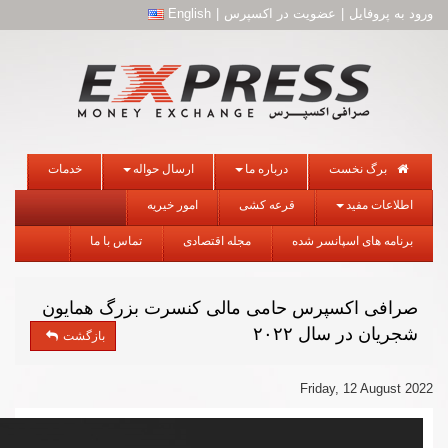
ورود به پروفایل
|
عضویت در اکسپرس
|
English
برگ نخست
درباره ما
ارسال حواله
خدمات
اطلاعات مفید
قرعه کشی
امور خیریه
برنامه های اسپانسر شده
مجله اقتصادی
تماس با ما
صرافی اکسپرس حامی مالی کنسرت بزرگ همایون
شجریان در سال ۲۰۲۲
بازگشت
Friday, 12 August 2022